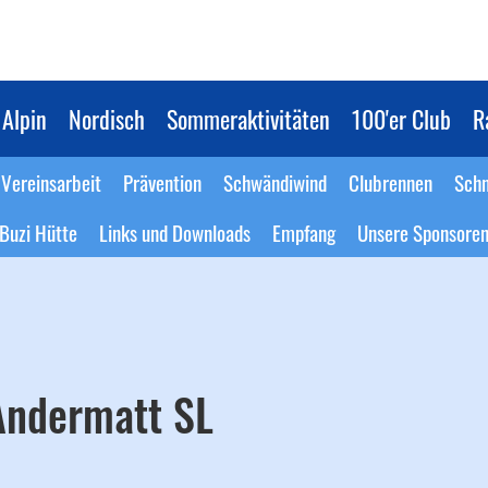
Alpin
Nordisch
Sommeraktivitäten
100'er Club
R
Vereinsarbeit
Prävention
Schwändiwind
Clubrennen
Schn
Buzi Hütte
Links und Downloads
Empfang
Unsere Sponsore
Andermatt SL