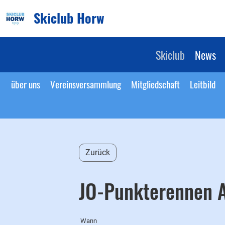
Skiclub Horw
Skiclub
News
über uns
Vereinsversammlung
Mitgliedschaft
Leitbild
Zurück
JO-Punkterennen 
Wann