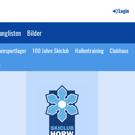
Login
anglisten
Bilder
eesportlager
100 Jahre Skiclub
Hallentraining
Clubhaus
n