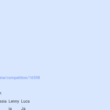
lpine/competition/16598
n:
ssia
Lenny
Luca
ja
Ja