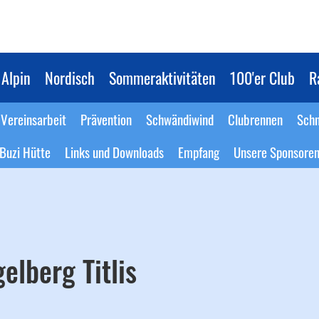
Alpin
Nordisch
Sommeraktivitäten
100'er Club
R
Vereinsarbeit
Prävention
Schwändiwind
Clubrennen
Schn
Buzi Hütte
Links und Downloads
Empfang
Unsere Sponsore
elberg Titlis