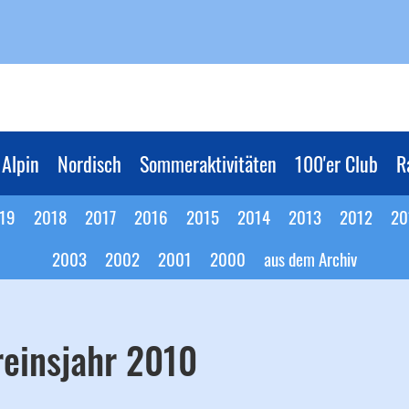
Alpin
Nordisch
Sommeraktivitäten
100'er Club
R
19
2018
2017
2016
2015
2014
2013
2012
20
2003
2002
2001
2000
aus dem Archiv
reinsjahr 2010