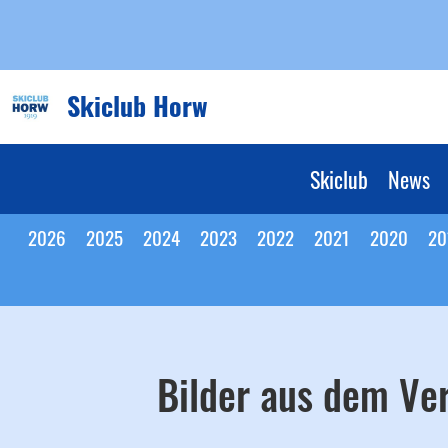
Skiclub Horw
Skiclub
News
2026
2025
2024
2023
2022
2021
2020
20
Bilder aus dem Ve