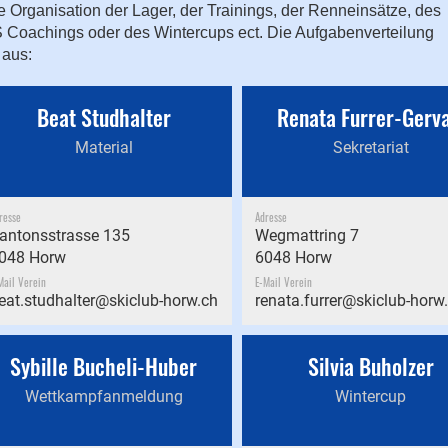
die Organisation der Lager, der Trainings, der Renneinsätze, des
S Coachings oder des Wintercups ect. Die Aufgabenverteilung
 aus:
Beat Studhalter
Renata Furrer-Gerva
Material
Sekretariat
resse
Adresse
antonsstrasse 135
Wegmattring 7
048 Horw
6048 Horw
Mail Verein
E-Mail Verein
eat.studhalter@skiclub-horw.ch
renata.furrer@skiclub-horw
Sybille Bucheli-Huber
Silvia Buholzer
Wettkampfanmeldung
Wintercup