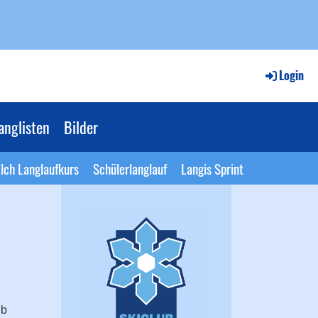
Login
anglisten
Bilder
lch Langlaufkurs
Schülerlanglauf
Langis Sprint
eb