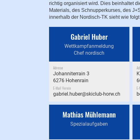
richtig organisiert wird. Dies beinhaltet 
Materials, des Schnupperkurses, des J+
innerhalb der Nordisch-TK sieht wie folgt
Gabriel Huber
Wettkampfanmeldung
Chef nordisch
Adresse
Ad
Johanniterrain 3
K
6276 Hohenrain
6
E-Mail Verein
E-
gabriel.huber@skiclub-horw.ch
b
Mathias Mühlemann
Spezialaufgaben