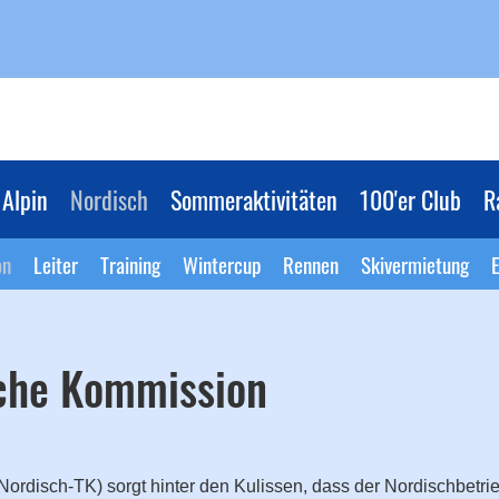
Alpin
Nordisch
Sommeraktivitäten
100'er Club
R
on
Leiter
Training
Wintercup
Rennen
Skivermietung
E
sche Kommission
rdisch-TK) sorgt hinter den Kulissen, dass der Nordischbetri