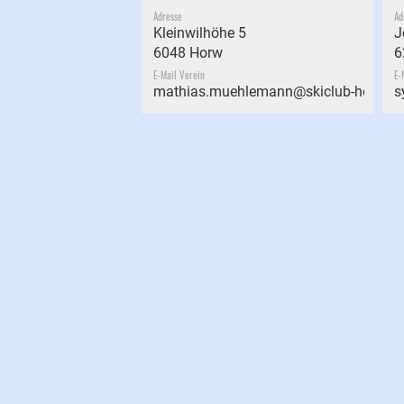
Adresse
Ad
Kleinwilhöhe 5
J
6048 Horw
6
E-Mail Verein
E-
mathias.muehlemann@skiclub-horw.ch
s