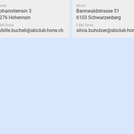
resse
Adresse
ohanniterrain 3
Bannwaldstrasse 51
276 Hohenrain
6103 Schwarzenberg
Mail Verein
E-Mail Verein
ybille.bucheli@skiclub-horw.ch
silvia.buholzer@skiclub-ho