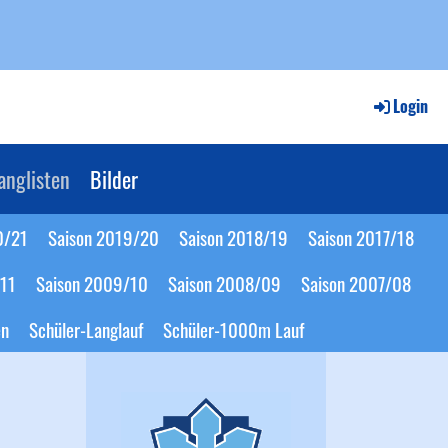
Login
anglisten
Bilder
0/21
Saison 2019/20
Saison 2018/19
Saison 2017/18
/11
Saison 2009/10
Saison 2008/09
Saison 2007/08
en
Schüler-Langlauf
Schüler-1000m Lauf