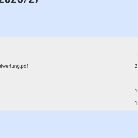
lwertung.pdf
2
1
1