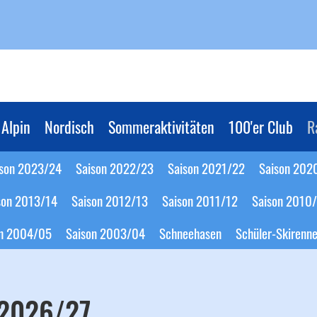
Alpin
Nordisch
Sommeraktivitäten
100'er Club
R
ison 2023/24
Saison 2022/23
Saison 2021/22
Saison 202
son 2013/14
Saison 2012/13
Saison 2011/12
Saison 2010
on 2004/05
Saison 2003/04
Schneehasen
Schüler-Skirenn
 2026/27