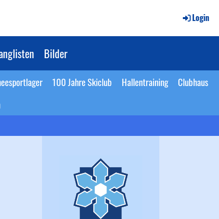
Login
anglisten
Bilder
eesportlager
100 Jahre Skiclub
Hallentraining
Clubhaus
n