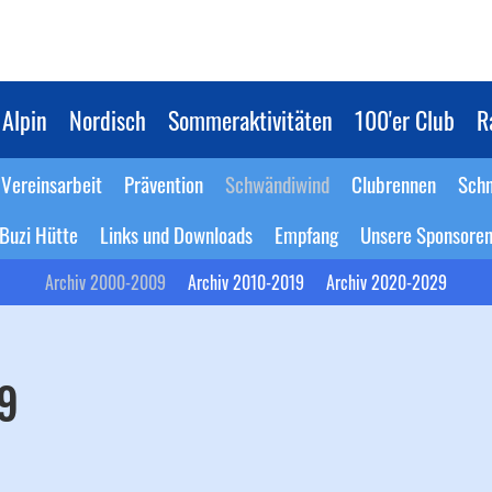
Alpin
Nordisch
Sommeraktivitäten
100'er Club
R
Vereinsarbeit
Prävention
Schwändiwind
Clubrennen
Schn
Buzi Hütte
Links und Downloads
Empfang
Unsere Sponsore
Archiv 2000-2009
Archiv 2010-2019
Archiv 2020-2029
9