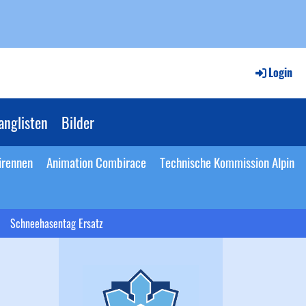
Login
anglisten
Bilder
irennen
Animation Combirace
Technische Kommission Alpin
Schneehasentag Ersatz