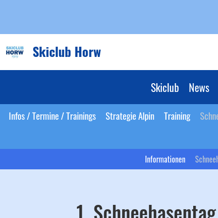
Skiclub Horw
Skiclub
News
Infos / Termine / Trainings
Strategie Alpin
Training
Schn
Informationen
Schneeh
1. Schneehasentag