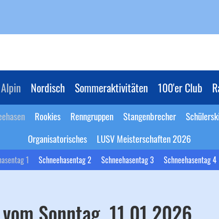
Alpin
Nordisch
Sommeraktivitäten
100'er Club
R
eehasen
Rookies
Renngruppen
Stangenbrecher
Schülersk
Organisatorisches
LUSV Meisterschaften 2026
asentag 1
Schneehasentag 2
Schneehasentag 3
Schneehasentag 4
 vom Sonntag, 11.01.2026